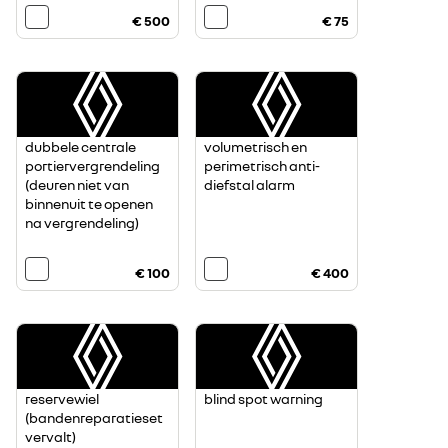
€ 500
€ 75
dubbele centrale
volumetrisch en
portiervergrendeling
perimetrisch anti-
(deuren niet van
diefstal alarm
binnenuit te openen
na vergrendeling)
€ 100
€ 400
reservewiel
blind spot warning
(bandenreparatieset
vervalt)