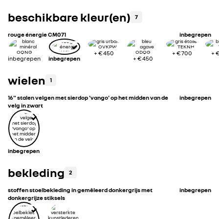
beschikbare kleur(en)
7
rouge énergie CM071
inbegrepen
+
€ 450
+
€ 700
+
€
inbegrepen
inbegrepen
+
€ 450
wielen
1
16" stalen velgen met sierdop 'vango' op het midden van de
inbegrepen
velg in zwart
inbegrepen
bekleding
2
stoffen stoelbekleding in gemêleerd donkergrijs met
inbegrepen
donkergrijze stiksels