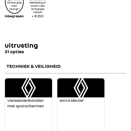
inbegrepen
+
€ 250
uitrusting
31 opties
TECHNIEK & VEILIGHEID
vierseizoenbanden
extra sleutel
met spatschermen