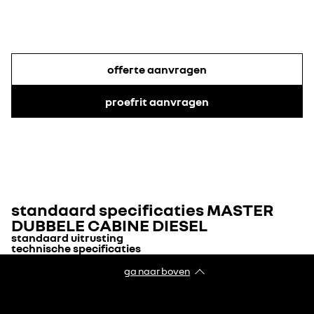
offerte aanvragen
proefrit aanvragen
standaard specificaties
MASTER
DUBBELE CABINE DIESEL
standaard uitrusting
technische specificaties
TECHNIEK & VEILIGHEID
ga naar boven
CARROSSERIETYPE
Type carrosserie
dubbele cabine
instrumentarium met 4,2" TFT scherm