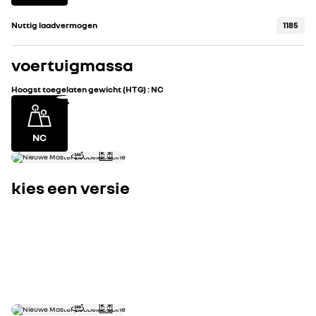
Nuttig laadvermogen
1185
voertuigmassa
Hoogst toegelaten gewicht (HTG)
:
NC
NC
kies een versie
{engines.undefined}
0
uitrusting highlights
bekijk alle uitru