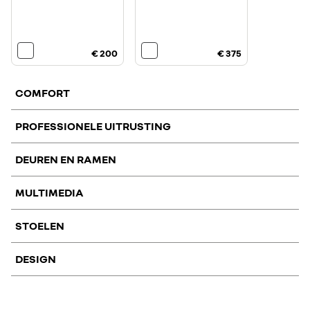
€ 200
€ 375
COMFORT
PROFESSIONELE UITRUSTING
DEUREN EN RAMEN
mechanisch geveerde
mechanisch geveerde
bestuurdersstoel en
bestuurdersstoel
MULTIMEDIA
comfortstoel voor de
trekhaak en op- en
houten laadvloer en
passagier
ombouw module
polypro
STOELEN
zijwandbekleding in
schuiframen links en
achterdeuren 270
de laadruimte
rechts voor
graden te openen met
DESIGN
€ 450
€ 300
achterpassagiers
ruiten en
openR link
draadloze oplader
binnenspiegel
navigatiesysteem
voor smartphone met
€ 650
€ 900
met convertor
Qi-charge
vier zitplaatsen op de