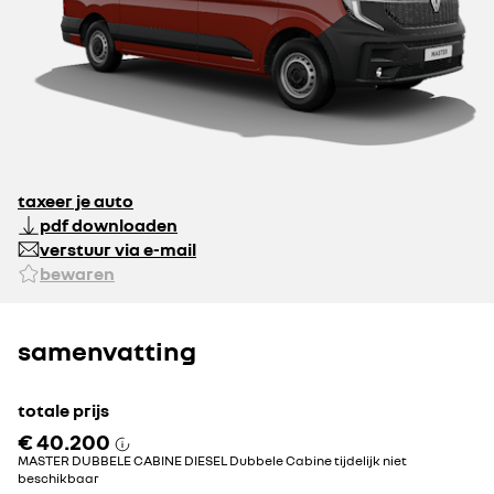
€ 2.500
€ 250
achteruitrijcamera
versterkte 12 V accu
bekabeling ter
voorbereiding op op-
taxeer je auto
en ombouw (voor
pdf downloaden
onder andere 2e zitrij)
verstuur via e-mail
€ 350
bewaren
€ 100
€ 100
samenvatting
totale prijs
€ 40.200
rear step,
laadvloerbescherming
MASTER DUBBELE CABINE DIESEL Dubbele Cabine tijdelijk niet
geintegreerde opstap
van hout
beschikbaar