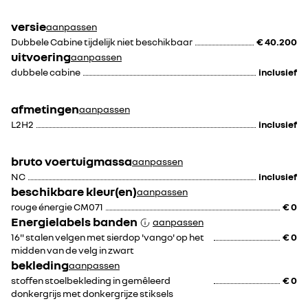
in de achterbumper
versie
aanpassen
Dubbele Cabine tijdelijk niet beschikbaar
€ 40.200
uitvoering
aanpassen
€ 275
€ 450
dubbele cabine
inclusief
afmetingen
aanpassen
L2H2
inclusief
bruto voertuigmassa
aanpassen
NC
inclusief
beschikbare kleur(en)
aanpassen
rouge énergie CM071
€ 0
Energielabels banden
aanpassen
16" stalen velgen met sierdop 'vango' op het
€ 0
midden van de velg in zwart
bekleding
aanpassen
stoffen stoelbekleding in gemêleerd
€ 0
donkergrijs met donkergrijze stiksels