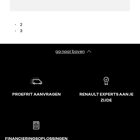
2
3
ga naar boven
PROEFRIT AANVRAGEN
RENAULT EXPERTS AAN JE
ZIJDE
FINANCIERINGSOPLOSSINGEN