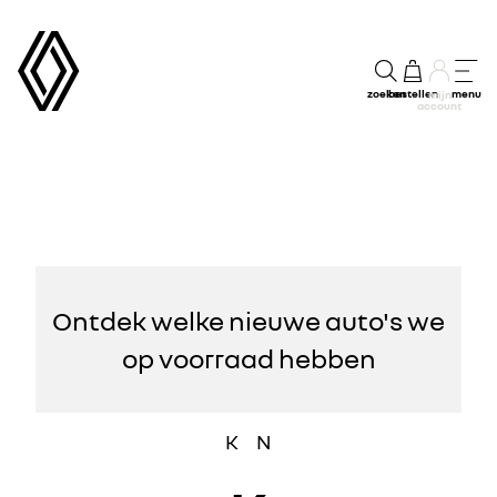
zoeken
bestellen
menu
mijn
account
Ontdek welke nieuwe auto's we
op voorraad hebben
K
N