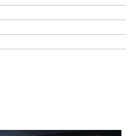
ehouden dankzij een aangepast profiel.
n de aanbevelingen van de fabrikant, inclusief Route
roleren door de experts van Renault, zodat hij langer
orgt in elke fase voor deskundige zorg.
% in alle omstandigheden.