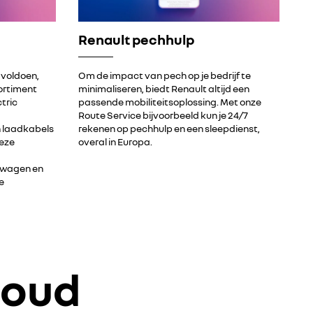
Renault pechhulp
 voldoen,
Om de impact van pech op je bedrijf te
ortiment
minimaliseren, biedt Renault altijd een
tric
passende mobiliteitsoplossing. Met onze
Route Service bijvoorbeeld kun je 24/7
 laadkabels
rekenen op pechhulp en een sleepdienst,
deze
overal in Europa.
fswagen en
e
houd