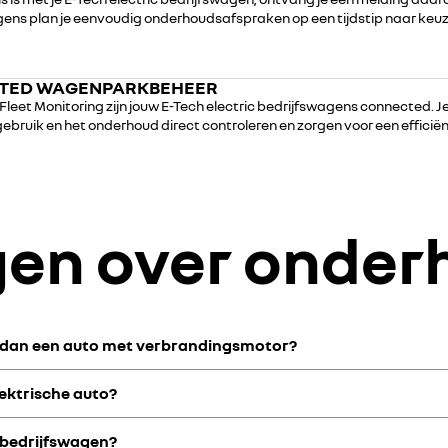
gens plan je eenvoudig onderhoudsafspraken op een tijdstip naar keuz
TED WAGENPARKBEHEER
Fleet Monitoring zijn jouw E-Tech electric bedrijfswagens connected. J
gebruik en het onderhoud direct controleren en zorgen voor een efficië
gen over onder
r dan een auto met verbrandingsmotor?
ektrische auto?
e diesel- of benzinemodellen wel hebben. Zoals een koppeling, uitlaat of
ld 23% lager, daarna kan dit oplopen tot 30%. Al met al dus een voord
c bedrijfswagen?
je regelmatig de tractiebatterij, de bandenslijtage (vaak aan hogere 