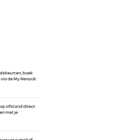
udsbeurten, boek
 via de My Renault
 op afstand direct
en met je
ver via e-mail of