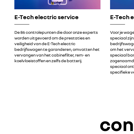
E-Tech electric service
E-Tech e
De 86 controlepunten die door onze experts
Voor je wage
worden uitgevoerd om de prestaties en
speciaal zij
veiligheid van de E-Tech electric
bedrijfswage
bedrijfswagen te garanderen, omvatten het
om het verv
vervangen van het cabinefilter, rem- en
speciaal b
koelvloeistoffen en zelfs de batterij.
zogenaamde 
speciaal on
specifieke v
con