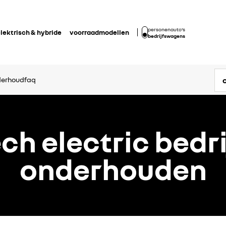
personenauto's
lektrisch & hybride
voorraadmodellen
bedrijfswagens
derhoud
faq
ch electric bed
onderhouden