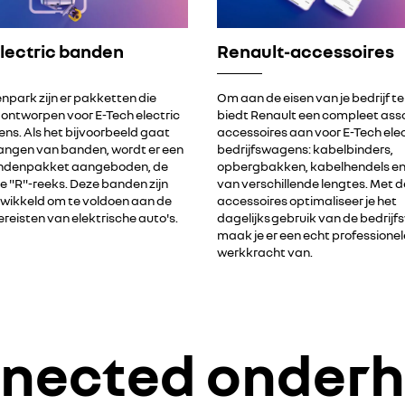
lectric banden
Renault-accessoires
npark zijn er pakketten die
Om aan de eisen van je bedrijf te
n ontworpen voor E-Tech electric
biedt Renault een compleet ass
ns. Als het bijvoorbeeld gaat
accessoires aan voor E-Tech elec
angen van banden, wordt er een
bedrijfswagens: kabelbinders,
andenpakket aangeboden, de
opbergbakken, kabelhendels en
"R"-reeks. Deze banden zijn
van verschillende lengtes. Met 
twikkeld om te voldoen aan de
accessoires optimaliseer je het
ereisten van elektrische auto's.
dagelijks gebruik van de bedrij
maak je er een echt professionel
werkkracht van.
nected onder