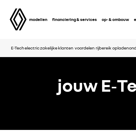
modellen
financiering & services
op- & ombouw
e
E-Tech electric zakelijke klanten
voordelen
rijbereik
opladen
on
jouw E‑Te