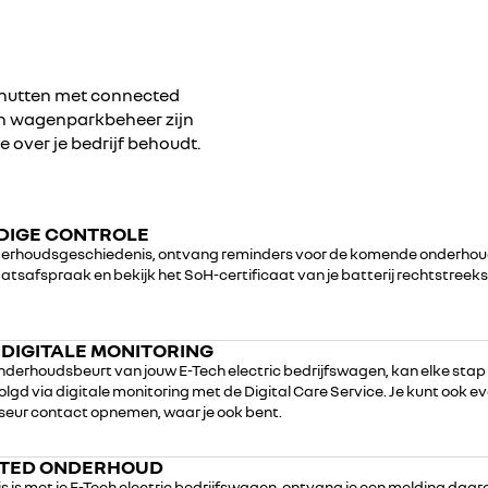
 benutten met connected
 en wagenparkbeheer zijn
le over je bedrijf behoudt.
DIGE CONTROLE
nderhoudsgeschiedenis, ontvang reminders voor de komende onderho
tsafspraak en bekijk het SoH-certificaat van je batterij rechtstreeks
 DIGITALE MONITORING
onderhoudsbeurt van jouw E-Tech electric bedrijfswagen, kan elke stap
gd via digitale monitoring met de Digital Care Service. Je kunt ook ev
seur contact opnemen, waar je ook bent.
TED ONDERHOUD
mis is met je E-Tech electric bedrijfswagen, ontvang je een melding daaro