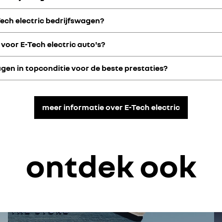
nefilter.
Tech electric bedrijfswagen?
die het geluid verminderen, het comfort verbeteren en het rijbereik b
oor je auto volgen en de continuïteit van je bedrijf waarborgen.
 voor E-Tech electric auto's?
swagens dekken essentiële controles volgens het onderhoudsschema e
agen in topconditie voor de beste prestaties?
ted onderhoudssystemen
Digital Care Service
aarop de bedrijfswagen wordt gebruikt. Laat de batterij periodiek cont
ke kenmerken van elektrische auto's.
meer informatie over E-Tech electric
rt op onderhoudsbehoeften, laat werkzaamheden sneller uitvoeren en z
 (wat het eerst wordt bereikt), met een laadcapaciteit van minstens 70
ontdek ook