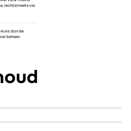
e, rechtstreeks via
e kunt dan de
nter beheer.
houd
 distributieriem.
elige, duurzame oplossing voor zakelijke klanten.
belasting onderhevig), de vloeistoffen (remvloeistof,