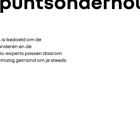
-puntsonderho
 is bedoeld om de
anderen en de
ric-experts passen daarom
atig getraind om je steeds