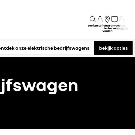
zoeken
bestellen
een
contact
mijn
dealer
opnemen
account
vinden
ontdek onze elektrische bedrijfswagens
bekijk acties
rijfswagen