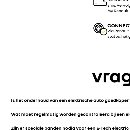
sms. Vervol
My Renault.
CONNEC
Via Renault 
status, het 
vra
Is het onderhoud van een elektrische auto goedkope
Wat moet regelmatig worden gecontroleerd bij een el
Ja, elektrische auto's hebben niet alle slijtageonderdelen di
Het resultaat: de onderhoudskosten liggen na 3 jaar gemidde
Zijn er speciale banden nodig voor een E-Tech electri
Om betrouwbaarheid en prestaties te garanderen, controleer 