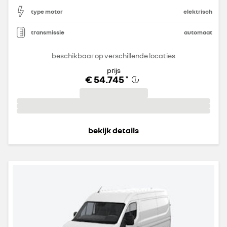
type motor
elektrisch
transmissie
automaat
beschikbaar op verschillende locaties
prijs
€ 54.745
*
bekijk details