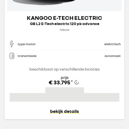
KANGOO E-TECH ELECTRIC
GB L2 E-Tech electric 120 pk advance
nieuw
type motor
elektrisch
transmissie
automaat
beschikbaar op verschillende locaties
prijs
€ 33.795
*
bekijk details