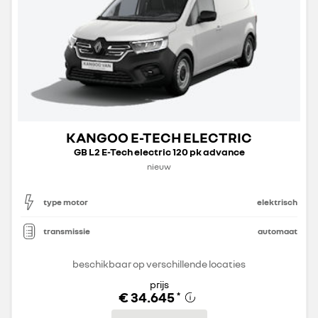
KANGOO E-TECH ELECTRIC
GB L2 E-Tech electric 120 pk advance
nieuw
type motor
elektrisch
transmissie
automaat
beschikbaar op verschillende locaties
prijs
€ 34.645
*