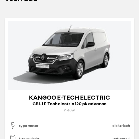
KANGOO E-TECH ELECTRIC
GB L1 E-Tech electric 120 pk advance
nieuw
type motor
elektrisch
transmissie
automaat