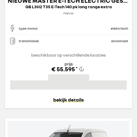
NIEUWE MASTER E-TECH ELECTRIC GESLOTEN TRANSPORT
GB L3H2 T35 E-Tech 140 pk long range extra
nieuw
type motor
elektrisch
transmissie
automaat
beschikbaar op verschillende locaties
prijs
€ 55.595
*
bekijk details