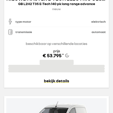
GB L2H2 T35 E-Tech 140 pk long range advance
nieuw
type motor
elektrisch
transmissie
automaat
beschikbaar op verschillende locaties
prijs
€ 53.795
*
bekijk details