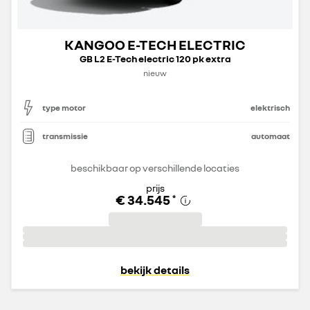
KANGOO E-TECH ELECTRIC
GB L2 E-Tech electric 120 pk extra
nieuw
type motor
elektrisch
transmissie
automaat
beschikbaar op verschillende locaties
prijs
€ 34.545
*
bekijk details