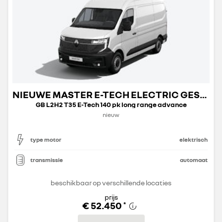
NIEUWE MASTER E-TECH ELECTRIC GESLOTEN TRANSPORT
GB L2H2 T35 E-Tech 140 pk long range advance
nieuw
type motor
elektrisch
transmissie
automaat
beschikbaar op verschillende locaties
prijs
€ 52.450
*