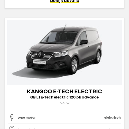
bekijk details
KANGOO E-TECH ELECTRIC
GB L1 E-Tech electric 120 pk advance
nieuw
type motor
elektrisch