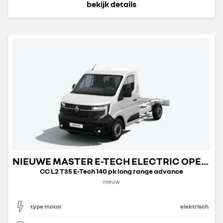
bekijk details
NIEUWE MASTER E-TECH ELECTRIC OPEN TRANSPORT
CC L2 T35 E-Tech 140 pk long range advance
nieuw
type motor
elektrisch