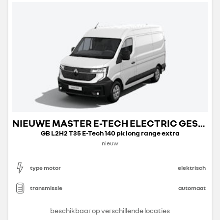
NIEUWE MASTER E-TECH ELECTRIC GESLOTEN TRANSPORT
GB L2H2 T35 E-Tech 140 pk long range extra
nieuw
type motor
elektrisch
transmissie
automaat
beschikbaar op verschillende locaties