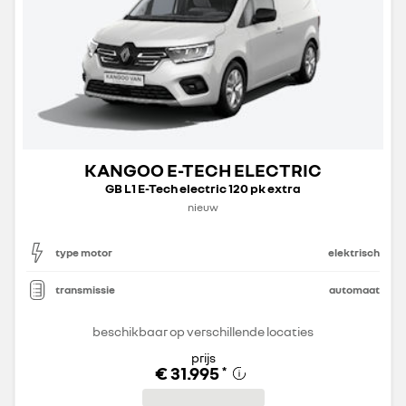
KANGOO E-TECH ELECTRIC
GB L1 E-Tech electric 120 pk extra
nieuw
type motor
elektrisch
transmissie
automaat
beschikbaar op verschillende locaties
prijs
€ 31.995
*