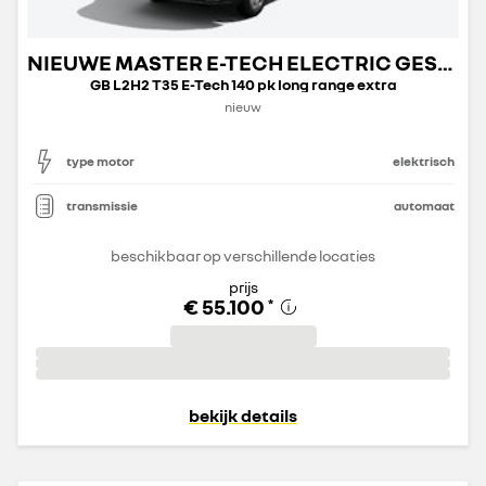
NIEUWE MASTER E-TECH ELECTRIC GESLOTEN TRANSPORT
GB L2H2 T35 E-Tech 140 pk long range extra
nieuw
type motor
elektrisch
transmissie
automaat
beschikbaar op verschillende locaties
prijs
€ 55.100
*
bekijk details