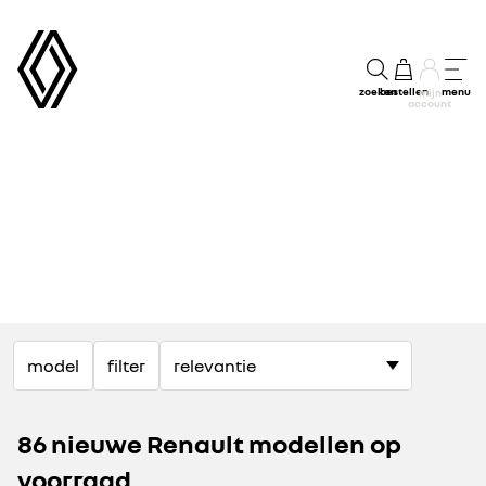
zoeken
bestellen
menu
mijn
account
model
filter
86 nieuwe Renault modellen op
voorraad