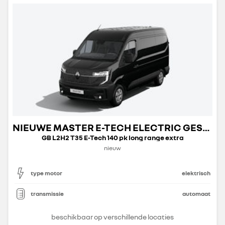
NIEUWE MASTER E-TECH ELECTRIC GESLOTEN TRANSPORT
GB L2H2 T35 E-Tech 140 pk long range extra
nieuw
type motor
elektrisch
transmissie
automaat
beschikbaar op verschillende locaties