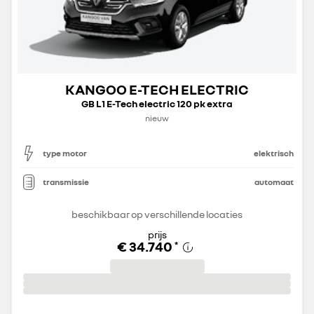
KANGOO E-TECH ELECTRIC
GB L1 E-Tech electric 120 pk extra
nieuw
type motor
elektrisch
transmissie
automaat
beschikbaar op verschillende locaties
prijs
€ 34.740
*