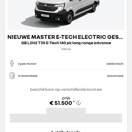
NIEUWE MASTER E-TECH ELECTRIC GESLOTEN TRANSPORT
GB L2H2 T35 E-Tech 140 pk long range advance
nieuw
type motor
elektrisch
transmissie
automaat
beschikbaar op verschillende locaties
prijs
€ 51.500
*