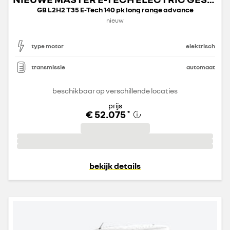
GB L2H2 T35 E-Tech 140 pk long range advance
nieuw
type motor
elektrisch
transmissie
automaat
beschikbaar op verschillende locaties
prijs
€ 52.075
*
bekijk details