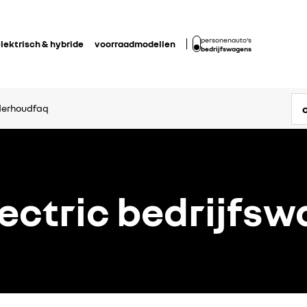
personenauto's
lektrisch & hybride
voorraadmodellen
bedrijfswagens
derhoud
faq
lectric bedrijfs