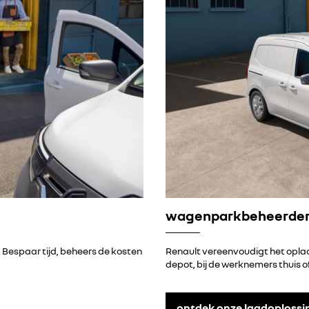
ontdek de Kangoo Van E-Tech electric
ontdek de Trafic Van E-Tech electric
ontdek de Scenic E-Tech electric
gen is afhankelijk van het laadpunt
ontdek de Master E-Tech electric
gen is afhankelijk van het laadpunt
gen is afhankelijk van het laadpunt
gen is afhankelijk van het laadpunt
gen is afhankelijk van het laadpunt
wagenparkbeheerde
 Bespaar tijd, beheers de kosten
Renault vereenvoudigt het opla
depot, bij de werknemers thuis 
ontdek onze laadoplossi