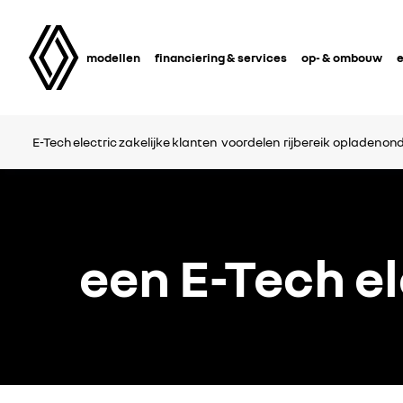
modellen
financiering & services
op- & ombouw
e
E-Tech electric zakelijke klanten
voordelen
rijbereik
opladen
on
een E-Tech e