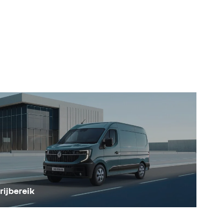
e verbeteren;
kelijk van het model en de uitvoering) om het
ij je elektriciteitsleverancier)
rijbereik