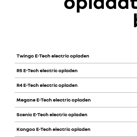
oplaadti
Twingo E-Tech electric opladen
R5 E-Tech electric opladen
R4 E-Tech electric opladen
type installatie
vermogen laadpunt
v
Megane E-Tech electric opladen
type installatie
vermogen laadpunt
v
Scenic E-Tech electric opladen
type installatie
vermogen laadpunt
v
laadstation
laadstation
openbaar snellaadstation
≥ 100 kW
1
openbaar snellaadstation
≥ 50 kW
Kangoo E-Tech electric opladen
(DC)
type installatie
vermogen laadpunt
(DC)
laadstation