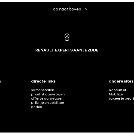
ga naar boven
RENAULT EXPERTS AAN JE ZIJDE
s
directe links
andere sites
samenstellen
Renault.nl
proefrit aanvragen
Mobilize
offerte aanvragen
taxeer je bedr
prijslijsten bekijken
acties