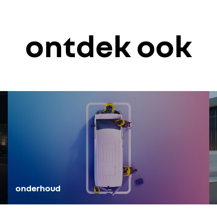
e DC-oplaadpunten in de winter.
den om de laadtijd te optimaliseren en de levensduur van de batterij t
emperaturen) zijn allemaal van invloed op het energieverbruik.
nderweg een maximaal rijbereik te garanderen.
 voor het voorverwarmen (of preconditioneren) van de batterij (afhan
adfrequentie voor te stellen.
ontdek ook
 of boven de 80% van de batterijcapaciteit te komen
or de boeg hebt
te profiteren van goedkopere elektriciteit (de daluren kun je opvragen b
onderhoud