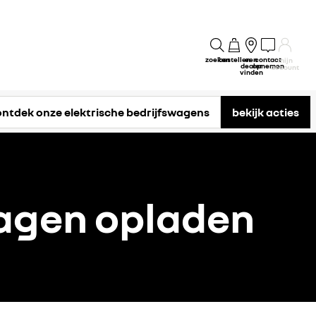
zoeken
bestellen
een
contact
mijn
dealer
opnemen
account
vinden
ontdek onze elektrische bedrijfswagens
bekijk acties
wagen opladen