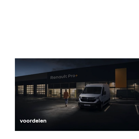
bescherming duurt het opladen langer, vooral bij ultrasnell
We raden aan de bedrijfswagen dagelijks tot 80% op te la
Het wegtype, je rijstijl, verkeer en weersomstandigheden (t
Plan het opladen tot 100% alleen voor een lange rit om o
Om dit op te lossen biedt Renault een systeem (warmtepomp)
Deze factoren maken het onmogelijk om een "algemene" opla
laadvermogen en dus de laadtijd te optimaliseren.
Hier volgen echter een paar praktische tips:
Bekijk de aanduidingen op het dashboard
Voor dagelijks gebruik raden we je aan niet onder de 15%
laad de batterij alleen op tot 100% als je een lange rit vo
Probeer waar mogelijk thuis op te laden tijdens daluren om 
*volgens de WLTP-norm voor de Scenic E-Tech electric met 87 kWh long range batterij
voordelen