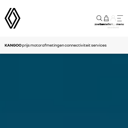
zoeken
bestellen
menu
mijn
account
KANGOO
prijs
motor
afmetingen
connectiviteit
services