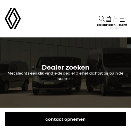
zoeken
bestellen
menu
mijn
account
Dealer zoeken
Met slechts één klik vind je de dealer die het dichtst bij jou in de
buurt zit.
contact opnemen