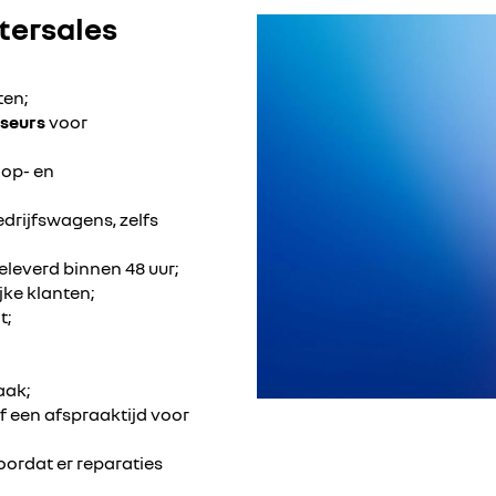
tersales
ten;
iseurs
voor
 op- en
rijfswagens, zelfs
leverd binnen 48 uur;
jke klanten;
t;
aak;
ef een afspraaktijd voor
ordat er reparaties