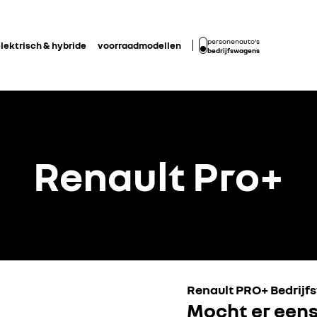
personenauto's
lektrisch & hybride
voorraadmodellen
bedrijfswagens
Renault Pro+
o's te bekijken.
Renault PRO+ Bedrij
oord
Mocht er eens