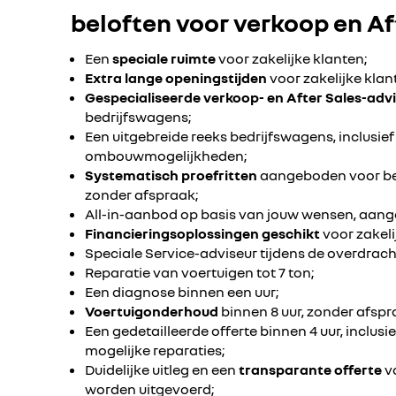
beloften voor verkoop en Af
Een
speciale ruimte
voor zakelijke klanten;
Extra lange openingstijden
voor zakelijke klan
Gespecialiseerde verkoop- en After Sales-adv
bedrijfswagens;
Een uitgebreide reeks bedrijfswagens, inclusief
ombouwmogelijkheden;
Systematisch proefritten
aangeboden voor bed
zonder afspraak;
All-in-aanbod op basis van jouw wensen, aange
Financieringsoplossingen geschikt
voor zakeli
Speciale Service-adviseur tijdens de overdrach
Reparatie van voertuigen tot 7 ton;
Een diagnose binnen een uur;
Voertuigonderhoud
binnen 8 uur, zonder afspr
Een gedetailleerde offerte binnen 4 uur, inclusi
mogelijke reparaties;
Duidelijke uitleg en een
transparante offerte
vo
worden uitgevoerd;