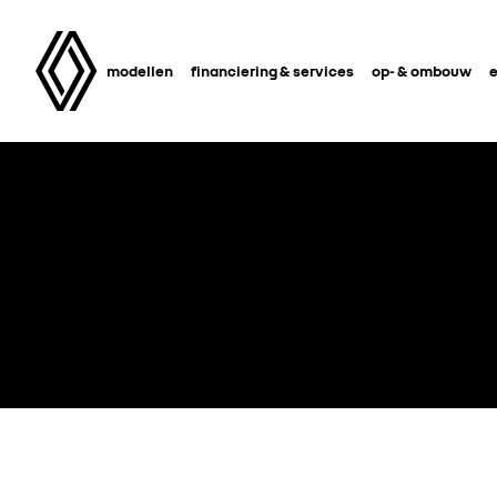
modellen
financiering & services
op- & ombouw
e
Accepteer de social media cookies om de vide
Alles weigeren
Ik ga akk