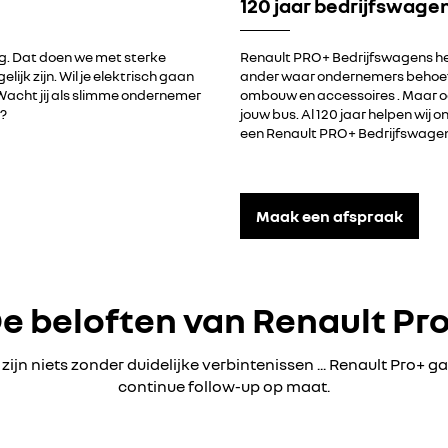
120 jaar bedrijfswage
g. Dat doen we met sterke
Renault PRO+ Bedrijfswagens hee
lijk zijn. Wil je elektrisch gaan
ander waar ondernemers behoeft
Wacht jij als slimme ondernemer
ombouw en accessoires . Maar o
t?
jouw bus. Al 120 jaar helpen wi
een Renault PRO+ Bedrijfswagen
Maak een afspraak
e beloften van Renault Pr
zijn niets zonder duidelijke verbintenissen ... Renault Pro+ 
continue follow-up op maat.