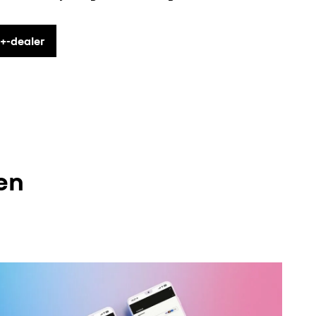
+-dealer
en