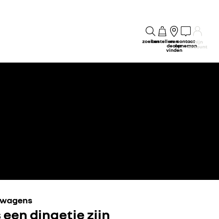
zoeken
bestellen
een
contact
mijn
dealer
opnemen
account
vinden
fswagens
 een dingetje zijn