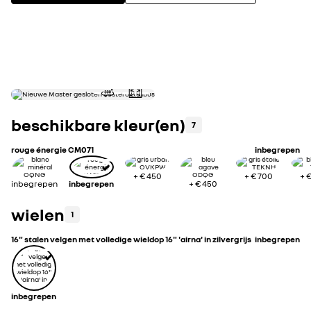
diesel
0
uitrusting highlights
bekijk alle uitru
beschikbare kleur(en)
7
rouge énergie CM071
inbegrepen
+
€ 450
+
€ 700
+
€
inbegrepen
inbegrepen
+
€ 450
wielen
1
16" stalen velgen met volledige wieldop 16" 'airna' in zilvergrijs
inbegrepen
inbegrepen