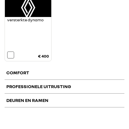
versterkte dynamo
€ 400
COMFORT
PROFESSIONELE UITRUSTING
achteruitrijcamera
DEUREN EN RAMEN
trekhaak en op- en
tachograaf type 2
ombouw module