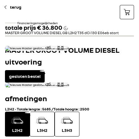
terug
financieringsmogelijkheden
totale prijs
€ 36.800
MASTER GROOT VOLUME DIESEL GB L2H2 T35 dCi 130 E06eb start
MASTER GROOT VOLUME DIESEL
uitvoering
gesloten bestel
afmetingen
L2H2
-
Totale lengte
:
5685
/
Totale hoogte
:
2500
L2H2
L3H2
L3H3