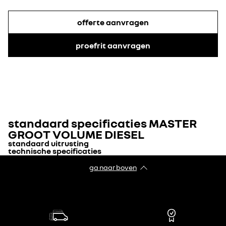
offerte aanvragen
proefrit aanvragen
standaard specificaties
MASTER
GROOT VOLUME DIESEL
standaard uitrusting
technische specificaties
TECHNIEK & VEILIGHEID
ga naar boven
CARROSSERIETYPE
Type carrosserie
gesloten bestel
vermoeidheidsdetectiesysteem (GSR2c)
Aantal deuren
5