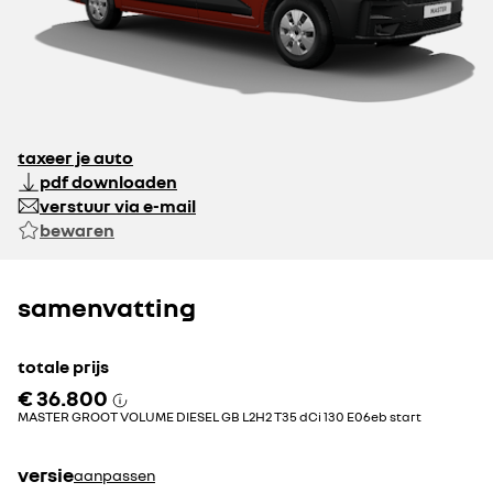
permanente
permanente
snelheidsbegrenzer
snelheidsbegrenzer
ingesteld op 110 km/h
ingesteld op 130 km/h
taxeer je auto
€ 50
€ 50
pdf downloaden
verstuur via e-mail
bewaren
samenvatting
bekabeling ter
achteruitrijsignaal
voorbereiding op op-
en ombouw (voor
totale prijs
onder andere 2e zitrij)
€ 36.800
MASTER GROOT VOLUME DIESEL GB L2H2 T35 dCi 130 E06eb start
€ 100
€ 100
versie
aanpassen