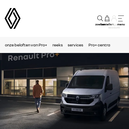
zoeken
bestellen
menu
mijn
account
onze beloften van Pro+
reeks
services
Pro+ centra