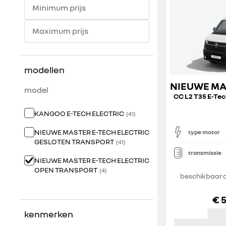
Minimum prijs
Maximum prijs
modellen
model
KANGOO E-TECH ELECTRIC
(
41
)
NIEUWE MASTER E-TECH ELECTRIC
type motor
GESLOTEN TRANSPORT
(
41
)
transmissie
NIEUWE MASTER E-TECH ELECTRIC
OPEN TRANSPORT
(
4
)
beschikbaar o
€ 
kenmerken