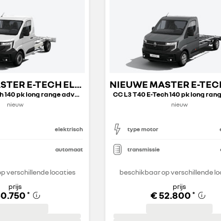
NIEUWE MASTER E-TECH ELECTRIC OPEN TRANSPORT
CC L2 T35 E-Tech 140 pk long range advance
nieuw
nieuw
elektrisch
type motor
automaat
transmissie
p verschillende locaties
beschikbaar op verschillende lo
prijs
prijs
50.750
€ 52.800
*
*