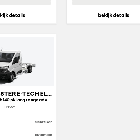
kijk details
bekijk details
NIEUWE MASTER E-TECH ELECTRIC OPEN TRANSPORT
CC L2 T35 E-Tech 140 pk long range advance
nieuw
elektrisch
automaat