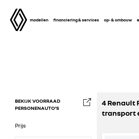
modellen
financiering & services
op- & ombouw
e
BEKIJK VOORRAAD
4 Renault
PERSONENAUTO'S
transport 
Prijs