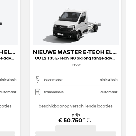
NIEUWE MASTER E-TECH ELECTRIC OPEN TRANSPORT
NIEUWE MASTER E-TECH ELECTRIC OPEN TRANSPORT
CC L3 T40 E-Tech 140 pk long range advance
CC L2 T35 E-Tech 140 pk long range advance
nieuw
elektrisch
type motor
elektrisch
automaat
transmissie
automaat
caties
beschikbaar op verschillende locaties
prijs
€ 50.750
*