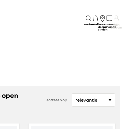
zoeken
bestellen
een
contact
mijn
dealer
opnemen
account
vinden
c open
sorteren op