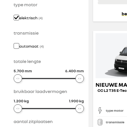
type motor
be
elektrisch
(
4
)
transmissie
automaat
(
4
)
totale lengte
5.700 mm
6.400 mm
bruikbaar laadvermogen
1.200 kg
1.900 kg
type motor
aantal zitplaatsen
transmissie