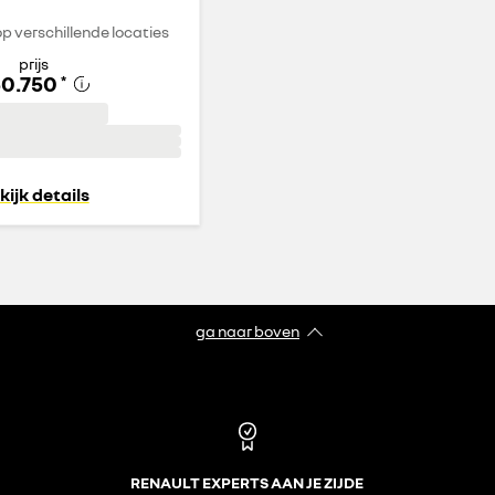
p verschillende locaties
prijs
50.750
*
kijk details
ga naar boven
RENAULT EXPERTS AAN JE ZIJDE