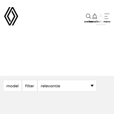
zoeken
bestellen
menu
mijn
account
model
filter