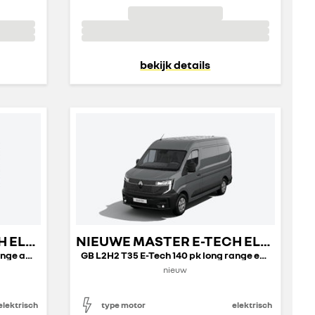
bekijk details
NIEUWE MASTER E-TECH ELECTRIC GESLOTEN TRANSPORT
NIEUWE MASTER E-TECH ELECTRIC GESLOTEN TRANSPORT
GB L2H2 T35 E-Tech 140 pk long range advance
GB L2H2 T35 E-Tech 140 pk long range extra
nieuw
elektrisch
type motor
elektrisch