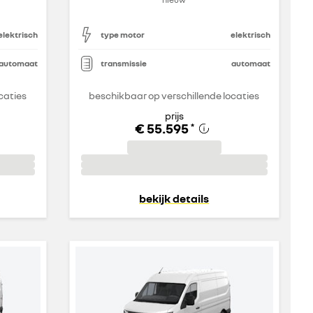
elektrisch
type motor
elektrisch
automaat
transmissie
automaat
caties
beschikbaar op verschillende locaties
prijs
€ 55.595
*
bekijk details