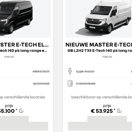
NIEUWE MASTER E-TECH ELECTRIC GESLOTEN TRANSPORT
GB L2H2 T35 E-Tech 140 pk long range extra
nieuw
nieuw
elektrisch
type motor
automaat
transmissie
p verschillende locaties
beschikbaar op verschillende lo
prijs
prijs
55.100
€ 53.925
*
*