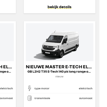
bekijk details
NIEUWE MASTER E-TECH ELECTRIC GESLOTEN TRANSPORT
NIEUWE MASTER E-TECH ELECTRIC GESLOTEN TRANSPORT
GB L2H2 T35 E-Tech 140 pk long range advance
GB L2H2 T35 E-Tech 140 pk long range advance
nieuw
elektrisch
type motor
elektrisch
automaat
transmissie
automaat