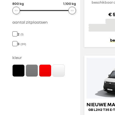
beschikbaar o
800 kg
1.100 kg
€ 
aantal zitplaatsen
2
(
1
)
be
3
(
39
)
kleur