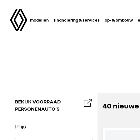
modellen
financiering & services
op- & ombouw
e
BEKIJK VOORRAAD
40 nieuwe
PERSONENAUTO'S
Prijs