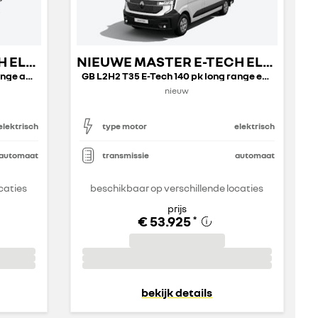
NIEUWE MASTER E-TECH ELECTRIC GESLOTEN TRANSPORT
NIEUWE MASTER E-TECH ELECTRIC GESLOTEN TRANSPORT
GB L3H3 T35 E-Tech 140 pk long range advance
GB L2H2 T35 E-Tech 140 pk long range extra
nieuw
elektrisch
type motor
elektrisch
automaat
transmissie
automaat
caties
beschikbaar op verschillende locaties
prijs
€ 53.925
*
bekijk details