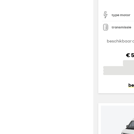
type motor
transmissie
beschikbaar o
€ 
be