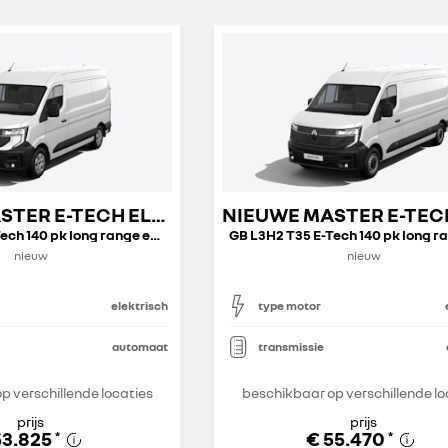
NIEUWE MASTER E-TECH ELECTRIC GESLOTEN TRANSPORT
GB L2H2 T35 E-Tech 140 pk long range extra
nieuw
nieuw
elektrisch
type motor
automaat
transmissie
p verschillende locaties
beschikbaar op verschillende lo
prijs
prijs
53.825
€ 55.470
*
*