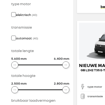
type motor
be
elektrisch
(
40
)
transmissie
automaat
(
40
)
totale lengte
5.600 mm
6.400 mm
totale hoogte
2.500 mm
2.800 mm
type motor
transmissie
bruikbaar laadvermogen