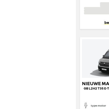
be
type motor