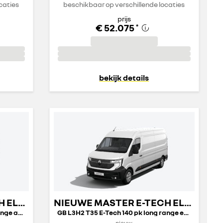
caties
beschikbaar op verschillende locaties
prijs
€ 52.075
*
bekijk details
NIEUWE MASTER E-TECH ELECTRIC GESLOTEN TRANSPORT
NIEUWE MASTER E-TECH ELECTRIC GESLOTEN TRANSPORT
GB L2H2 T35 E-Tech 140 pk long range advance
GB L3H2 T35 E-Tech 140 pk long range extra
nieuw