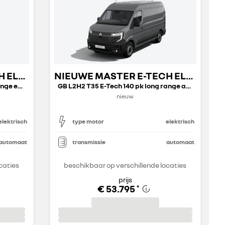
NIEUWE MASTER E-TECH ELECTRIC GESLOTEN TRANSPORT
NIEUWE MASTER E-TECH ELECTRIC GESLOTEN TRANSPORT
GB L2H2 T35 E-Tech 140 pk long range extra
GB L2H2 T35 E-Tech 140 pk long range advance
nieuw
elektrisch
type motor
elektrisch
automaat
transmissie
automaat
caties
beschikbaar op verschillende locaties
prijs
€ 53.795
*