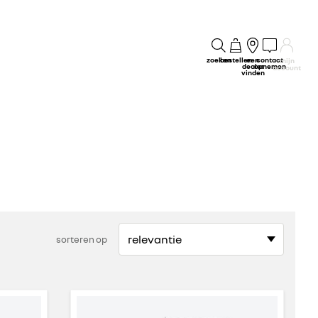
zoeken
bestellen
een
contact
mijn
dealer
opnemen
account
vinden
sorteren op