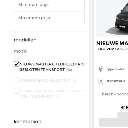
Minimum prijs
Maximum prijs
modellen
model
NIEUWE MASTER E-TECH ELECTRIC
GESLOTEN TRANSPORT
type motor
(
40
)
KANGOO E-TECH ELECTRIC
(
0
)
transmissie
NIEUWE MASTER E-TECH ELECTRIC
beschikbaar o
OPEN TRANSPORT
(
0
)
€ 
kenmerken