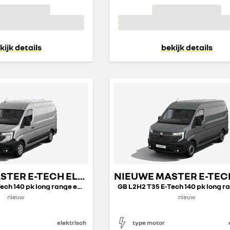
kijk details
bekijk details
NIEUWE MASTER E-TECH ELECTRIC GESLOTEN TRANSPORT
GB L2H2 T35 E-Tech 140 pk long range extra
nieuw
nieuw
elektrisch
type motor