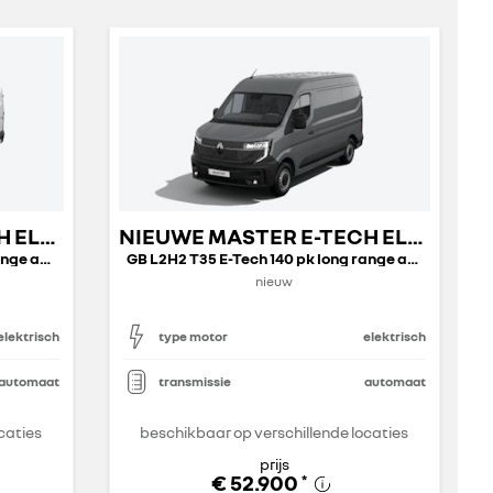
NIEUWE MASTER E-TECH ELECTRIC GESLOTEN TRANSPORT
NIEUWE MASTER E-TECH ELECTRIC GESLOTEN TRANSPORT
GB L3H2 T35 E-Tech 140 pk long range advance
GB L2H2 T35 E-Tech 140 pk long range advance
nieuw
elektrisch
type motor
elektrisch
automaat
transmissie
automaat
caties
beschikbaar op verschillende locaties
prijs
€ 52.900
*