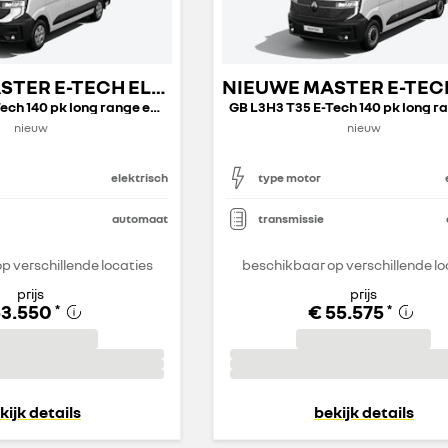
NIEUWE MASTER E-TECH ELECTRIC GESLOTEN TRANSPORT
GB L2H2 T35 E-Tech 140 pk long range extra
nieuw
nieuw
elektrisch
type motor
automaat
transmissie
p verschillende locaties
beschikbaar op verschillende lo
prijs
prijs
53.550
€ 55.575
*
*
kijk details
bekijk details