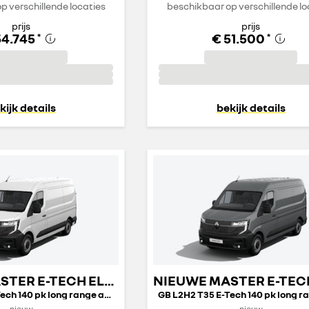
p verschillende locaties
beschikbaar op verschillende lo
prijs
prijs
54.745
€ 51.500
*
*
kijk details
bekijk details
NIEUWE MASTER E-TECH ELECTRIC GESLOTEN TRANSPORT
GB L2H2 T35 E-Tech 140 pk long range advance
nieuw
nieuw