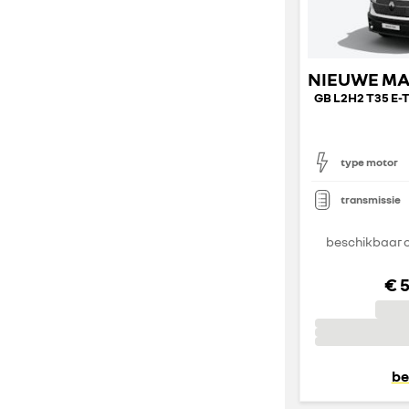
type motor
transmissie
beschikbaar o
€ 
be