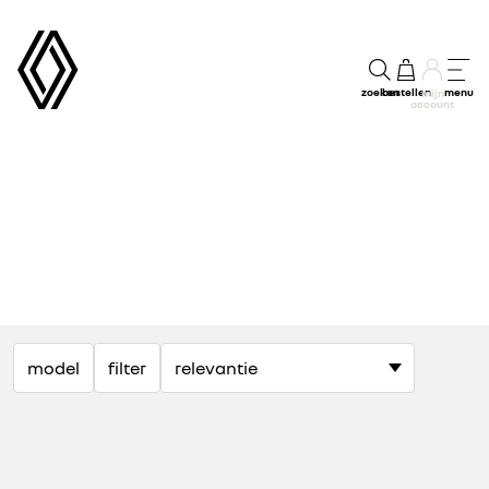
zoeken
bestellen
menu
mijn
account
model
filter