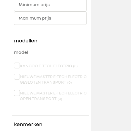
Minimum prijs
Maximum prijs
modellen
model
KANGOO E-TECH ELECTRIC
(
0
)
NIEUWE MASTER E-TECH ELECTRIC
GESLOTEN TRANSPORT
(
0
)
NIEUWE MASTER E-TECH ELECTRIC
OPEN TRANSPORT
(
0
)
kenmerken