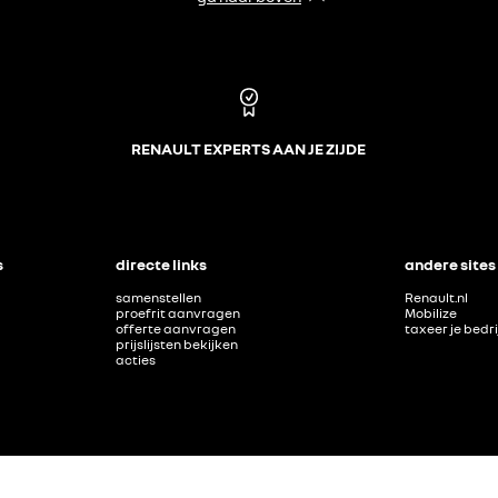
RENAULT EXPERTS AAN JE ZIJDE
s
directe links
andere sites
samenstellen
Renault.nl
proefrit aanvragen
Mobilize
offerte aanvragen
taxeer je bedr
prijslijsten bekijken
acties