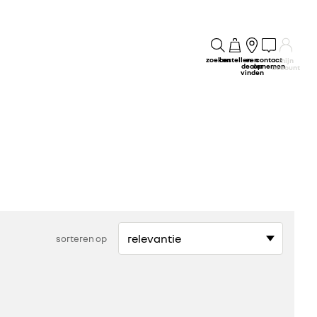
zoeken
bestellen
een
contact
mijn
dealer
opnemen
account
vinden
sorteren op