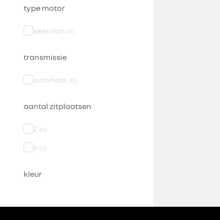
type motor
elektrisch
(
0
)
transmissie
automaat
(
0
)
aantal zitplaatsen
2
(
0
)
3
(
0
)
kleur