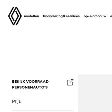
modellen
financiering & services
op- & ombouw
e
BEKIJK VOORRAAD
PERSONENAUTO'S
Prijs