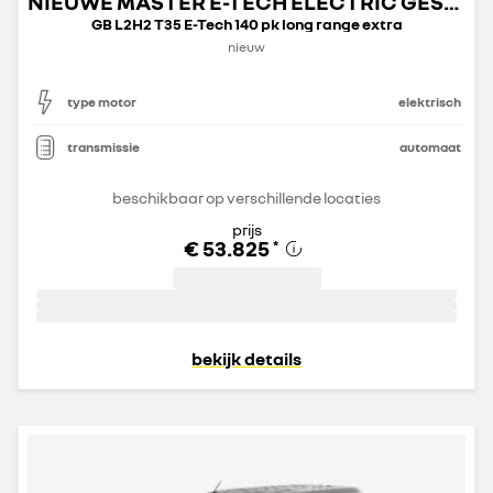
NIEUWE MASTER E-TECH ELECTRIC GESLOTEN TRANSPORT
GB L2H2 T35 E-Tech 140 pk long range extra
nieuw
type motor
elektrisch
transmissie
automaat
beschikbaar op verschillende locaties
prijs
€ 53.825
*
bekijk details