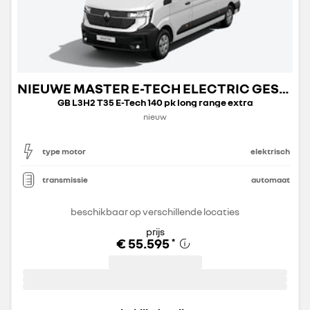
NIEUWE MASTER E-TECH ELECTRIC GESLOTEN TRANSPORT
GB L3H2 T35 E-Tech 140 pk long range extra
nieuw
type motor
elektrisch
transmissie
automaat
beschikbaar op verschillende locaties
prijs
€ 55.595
*