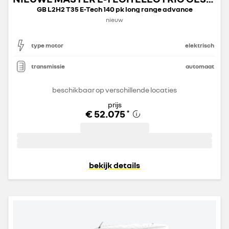
GB L2H2 T35 E-Tech 140 pk long range advance
nieuw
type motor
elektrisch
transmissie
automaat
beschikbaar op verschillende locaties
prijs
€ 52.075
*
bekijk details