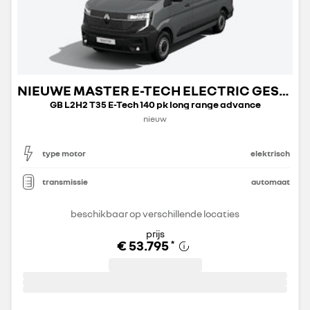
NIEUWE MASTER E-TECH ELECTRIC GESLOTEN TRANSPORT
GB L2H2 T35 E-Tech 140 pk long range advance
nieuw
type motor
elektrisch
transmissie
automaat
beschikbaar op verschillende locaties
prijs
€ 53.795
*