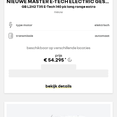
NIEUWE MASTER E-TECH ELECTRIC GESLOTEN TRANSPORT
GB L2H2 T35 E-Tech 140 pk long range extra
nieuw
type motor
elektrisch
transmissie
automaat
beschikbaar op verschillende locaties
prijs
€ 54.295
*
bekijk details