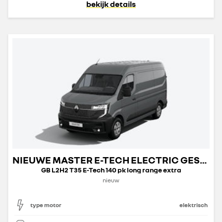
bekijk details
NIEUWE MASTER E-TECH ELECTRIC GESLOTEN TRANSPORT
GB L2H2 T35 E-Tech 140 pk long range extra
nieuw
type motor
elektrisch