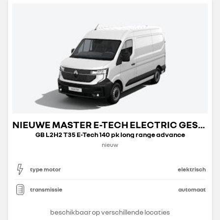
NIEUWE MASTER E-TECH ELECTRIC GESLOTEN TRANSPORT
GB L2H2 T35 E-Tech 140 pk long range advance
nieuw
type motor
elektrisch
transmissie
automaat
beschikbaar op verschillende locaties