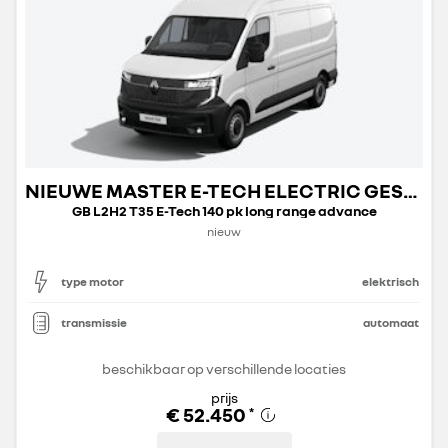
NIEUWE MASTER E-TECH ELECTRIC GESLOTEN TRANSPORT
GB L2H2 T35 E-Tech 140 pk long range advance
nieuw
type motor
elektrisch
transmissie
automaat
beschikbaar op verschillende locaties
prijs
€ 52.450
*