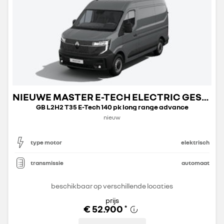
NIEUWE MASTER E-TECH ELECTRIC GESLOTEN TRANSPORT
GB L2H2 T35 E-Tech 140 pk long range advance
nieuw
type motor
elektrisch
transmissie
automaat
beschikbaar op verschillende locaties
prijs
€ 52.900
*