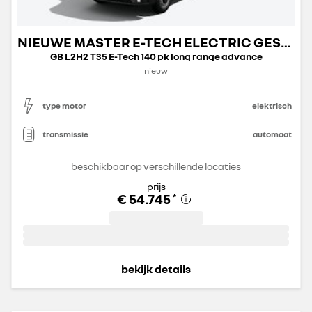
NIEUWE MASTER E-TECH ELECTRIC GESLOTEN TRANSPORT
GB L2H2 T35 E-Tech 140 pk long range advance
nieuw
type motor
elektrisch
transmissie
automaat
beschikbaar op verschillende locaties
prijs
€ 54.745
*
bekijk details