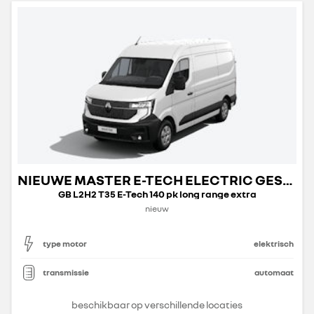
NIEUWE MASTER E-TECH ELECTRIC GESLOTEN TRANSPORT
GB L2H2 T35 E-Tech 140 pk long range extra
nieuw
type motor
elektrisch
transmissie
automaat
beschikbaar op verschillende locaties