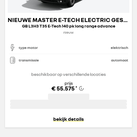
NIEUWE MASTER E-TECH ELECTRIC GESLOTEN TRANSPORT
GB L3H3 T35 E-Tech 140 pk long range advance
nieuw
type motor
elektrisch
transmissie
automaat
beschikbaar op verschillende locaties
prijs
€ 55.575
*
bekijk details