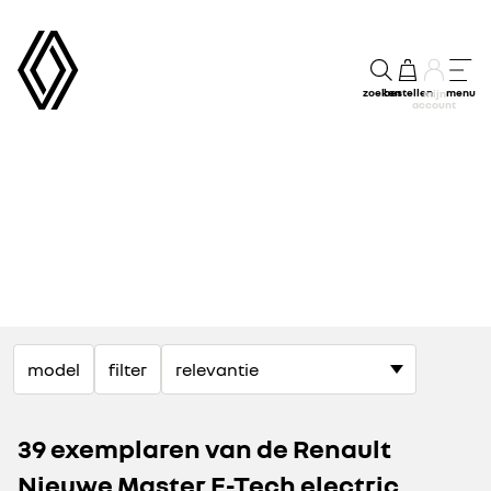
zoeken
bestellen
menu
mijn
account
model
filter
39 exemplaren van de Renault
Nieuwe Master E-Tech electric