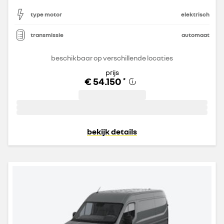
type motor
elektrisch
transmissie
automaat
beschikbaar op verschillende locaties
prijs
€ 54.150
*
bekijk details