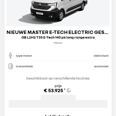
NIEUWE MASTER E-TECH ELECTRIC GESLOTEN TRANSPORT
GB L2H2 T35 E-Tech 140 pk long range extra
nieuw
type motor
elektrisch
transmissie
automaat
beschikbaar op verschillende locaties
prijs
€ 53.925
*