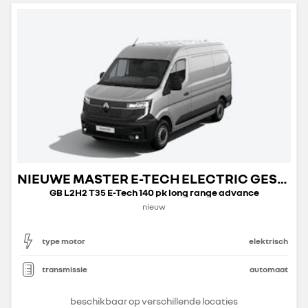
NIEUWE MASTER E-TECH ELECTRIC GESLOTEN TRANSPORT
GB L2H2 T35 E-Tech 140 pk long range advance
nieuw
type motor
elektrisch
transmissie
automaat
beschikbaar op verschillende locaties