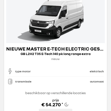
NIEUWE MASTER E-TECH ELECTRIC GESLOTEN TRANSPORT
GB L2H2 T35 E-Tech 140 pk long range extra
nieuw
type motor
elektrisch
transmissie
automaat
beschikbaar op verschillende locaties
prijs
€ 54.270
*