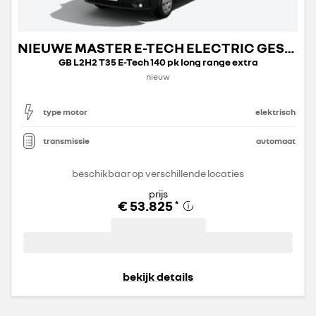
NIEUWE MASTER E-TECH ELECTRIC GESLOTEN TRANSPORT
GB L2H2 T35 E-Tech 140 pk long range extra
nieuw
type motor
elektrisch
transmissie
automaat
beschikbaar op verschillende locaties
prijs
€ 53.825
*
bekijk details