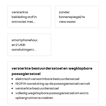
wieldoppen
'Liman' in
versterkte
zonder
zilvergrijs
bekleding stof in
binnenspiegel/rear
antraciet met
view assist
kunstlederen
zwarte wangen
en witte stiksels
smartphonehouder
op de randen
en 2 USB-
aansluitingen in
de
opbergruimte
boven het
versterkte bestuurdersstoel en wegklapbare
instrumentarium
passagiersstoel
elektrisch verwarmbare bestuurdersstoel
ISOFIX-aansluiting op de passagiersstoel vervalt
versterkte bestuurdersstoel
volledig wegklapbare passagiersstoel om extra
opbergruimte te creëren