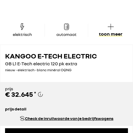
toon meer
elektrisch
automaat
KANGOO E-TECH ELECTRIC
GB L1 E-Tech electric 120 pk extra
nieuw - elektrisch - blanc minéral OQNG
prijs
€ 32.645
*
prijs detail
adviesprijs excl. btw / bpm
€ 32.645
Check de inruilwaarde van je bedrijfswagens