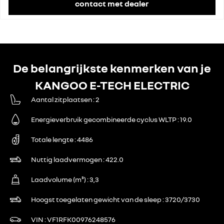
contact met dealer
De belangrijkste kenmerken van je
KANGOO E-TECH ELECTRIC
Aantal zitplaatsen
2
Energieverbruik gecombineerde cyclus WLTP
19.0
Totale lengte
4486
Nuttig laadvermogen
422.0
Laadvolume (m³)
3,3
Hoogst toegelaten gewicht van de sleep
3720/3730
VIN
VF1RFK00976248576