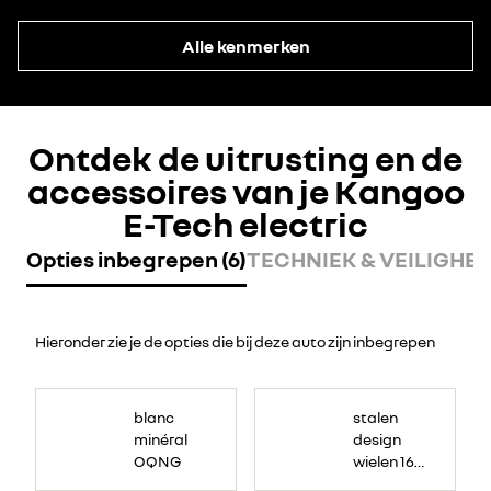
Alle kenmerken
Ontdek de uitrusting en de
accessoires van je Kangoo
E-Tech electric
Opties inbegrepen (6)
TECHNIEK & VEILIGHEID
Hieronder zie je de opties die bij deze auto zijn inbegrepen
blanc
stalen
minéral
design
OQNG
wielen 16"
met flex-