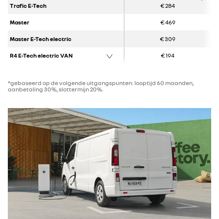
Trafic E-Tech
€ 284
Master
€ 469
Master E-Tech electric
€ 309
R4 E-Tech electric VAN
€ 194
*gebaseerd op de volgende uitgangspunten: looptijd 60 maanden,
aanbetaling 30%, slottermijn 20%.