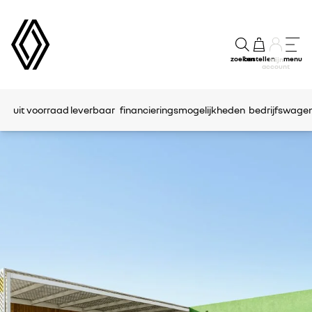
zoeken
bestellen
menu
mijn
account
uit voorraad leverbaar
financieringsmogelijkheden
bedrijfswage