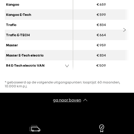
Kangoo
€ 659
Kangoo E-Tech
€ 599
Trafic
€ 834
Trafic E-TECH
€ 664
Master
€ 959
Master E-Tech electric
€ 834
R4 E-Tech electric VAN
€ 509
* gebaseerd op de volgende uitgangspunten: looptijd: 60 maanden,
10.000 km p.j.
ga naar boven