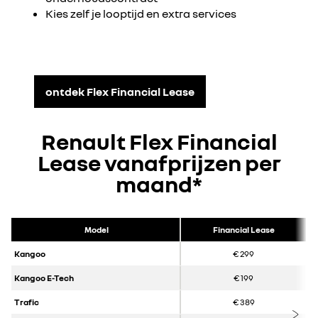
Kies zelf je looptijd en extra services
ontdek Flex Financial Lease
Renault Flex Financial
Lease vanafprijzen per
maand*
Model
Financial Lease
Kangoo
€ 299
Kangoo E-Tech
€ 199
Trafic
€ 389